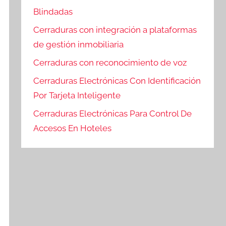
Blindadas
Cerraduras con integración a plataformas
de gestión inmobiliaria
Cerraduras con reconocimiento de voz
Cerraduras Electrónicas Con Identificación
Por Tarjeta Inteligente
Cerraduras Electrónicas Para Control De
Accesos En Hoteles